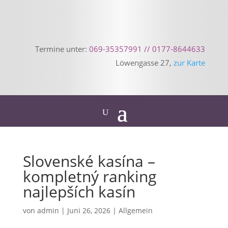
Termine unter:
069-35357991 // 0177-8644633
Löwengasse 27,
zur Karte
Slovenské kasína –
kompletný ranking
najlepších kasín
von
admin
|
Juni 26, 2026
|
Allgemein