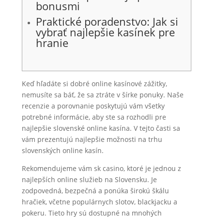
bonusmi
Praktické poradenstvo: Jak si
vybrať najlepšie kasínek pre
hranie
Keď hľadáte si dobré online kasínové zážitky,
nemusíte sa báť, že sa ztráte v šírke ponuky. Naše
recenzie a porovnanie poskytujú vám všetky
potrebné informácie, aby ste sa rozhodli pre
najlepšie slovenské online kasína. V tejto časti sa
vám prezentujú najlepšie možnosti na trhu
slovenských online kasín.
Rekomendujeme vám sk casino, ktoré je jednou z
najlepších online služieb na Slovensku. Je
zodpovedná, bezpečná a ponúka širokú škálu
hračiek, včetne populárnych slotov, blackjacku a
pokeru. Tieto hry sú dostupné na mnohých