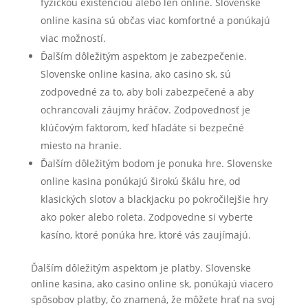
fyzickou existenciou alebo len online. Slovenske
online kasina sú občas viac komfortné a ponúkajú
viac možností.
Ďalším dôležitým aspektom je zabezpečenie.
Slovenske online kasina, ako casino sk, sú
zodpovedné za to, aby boli zabezpečené a aby
ochrancovali záujmy hráčov. Zodpovednosť je
klúčovým faktorom, keď hľadáte si bezpečné
miesto na hranie.
Ďalším dôležitým bodom je ponuka hre. Slovenske
online kasina ponúkajú širokú škálu hre, od
klasických slotov a blackjacku po pokročilejšie hry
ako poker alebo roleta. Zodpovedne si vyberte
kasíno, ktoré ponúka hre, ktoré vás zaujímajú.
Ďalším dôležitým aspektom je platby. Slovenske
online kasina, ako casino online sk, ponúkajú viacero
spôsobov platby, čo znamená, že môžete hrať na svoj