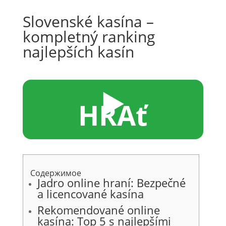
Slovenské kasína –
kompletný ranking
najlepších kasín
▶️
HRAť
Содержимое
Jadro online hraní: Bezpečné
a licencované kasína
Rekomendované online
kasína: Top 5 s najlepšími