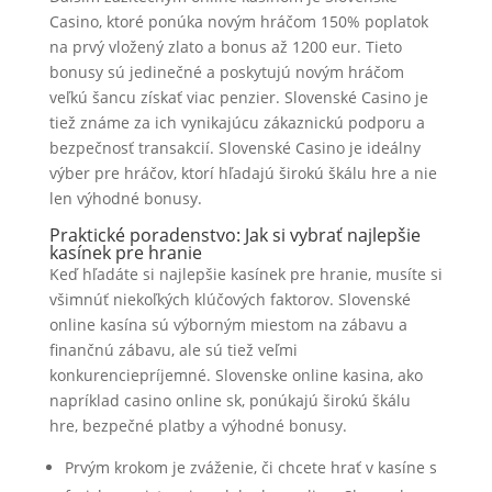
Casino, ktoré ponúka novým hráčom 150% poplatok
na prvý vložený zlato a bonus až 1200 eur. Tieto
bonusy sú jedinečné a poskytujú novým hráčom
veľkú šancu získať viac penzier. Slovenské Casino je
tiež známe za ich vynikajúcu zákaznickú podporu a
bezpečnosť transakcií. Slovenské Casino je ideálny
výber pre hráčov, ktorí hľadajú širokú škálu hre a nie
len výhodné bonusy.
Praktické poradenstvo: Jak si vybrať najlepšie
kasínek pre hranie
Keď hľadáte si najlepšie kasínek pre hranie, musíte si
všimnúť niekoľkých klúčových faktorov. Slovenské
online kasína sú výborným miestom na zábavu a
finančnú zábavu, ale sú tiež veľmi
konkurenciepríjemné. Slovenske online kasina, ako
napríklad casino online sk, ponúkajú širokú škálu
hre, bezpečné platby a výhodné bonusy.
Prvým krokom je zváženie, či chcete hrať v kasíne s