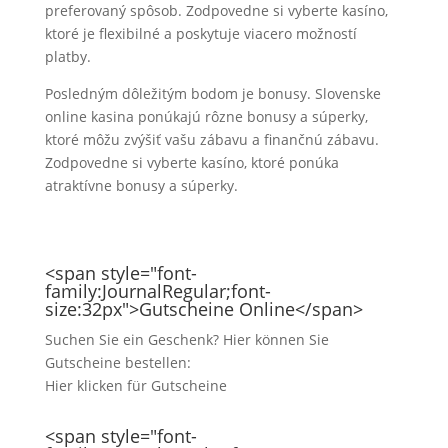
preferovaný spôsob. Zodpovedne si vyberte kasíno,
ktoré je flexibilné a poskytuje viacero možností
platby.
Posledným dôležitým bodom je bonusy. Slovenske
online kasina ponúkajú rôzne bonusy a súperky,
ktoré môžu zvýšiť vašu zábavu a finančnú zábavu.
Zodpovedne si vyberte kasíno, ktoré ponúka
atraktívne bonusy a súperky.
<span style="font-
family:JournalRegular;font-
size:32px">Gutscheine Online</span>
Suchen Sie ein Geschenk? Hier können Sie
Gutscheine bestellen:
Hier klicken für Gutscheine
<span style="font-