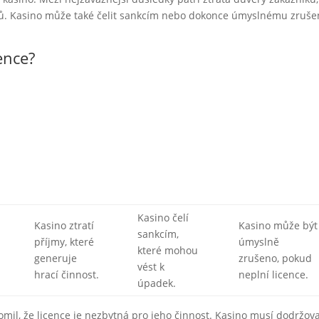
jmů. Kasino může také čelit sankcím nebo dokonce úmyslnému zruše
ence?
Kasino čelí
Kasino ztratí
Kasino může být
sankcím,
příjmy, které
úmyslně
které mohou
generuje
zrušeno, pokud
vést k
hrací činnost.
neplní licence.
úpadek.
domil, že licence je nezbytná pro jeho činnost. Kasino musí dodržov