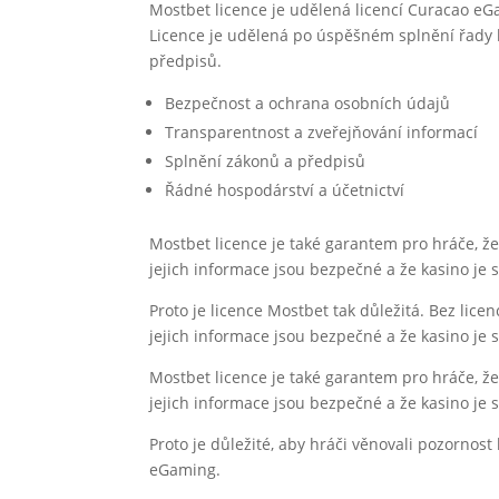
Mostbet licence je udělená licencí Curacao eGam
Licence je udělená po úspěšném splnění řady kr
předpisů.
Bezpečnost a ochrana osobních údajů
Transparentnost a zveřejňování informací
Splnění zákonů a předpisů
Řádné hospodárství a účetnictví
Mostbet licence je také garantem pro hráče, že 
jejich informace jsou bezpečné a že kasino je 
Proto je licence Mostbet tak důležitá. Bez lice
jejich informace jsou bezpečné a že kasino je 
Mostbet licence je také garantem pro hráče, že 
jejich informace jsou bezpečné a že kasino je 
Proto je důležité, aby hráči věnovali pozornost
eGaming.