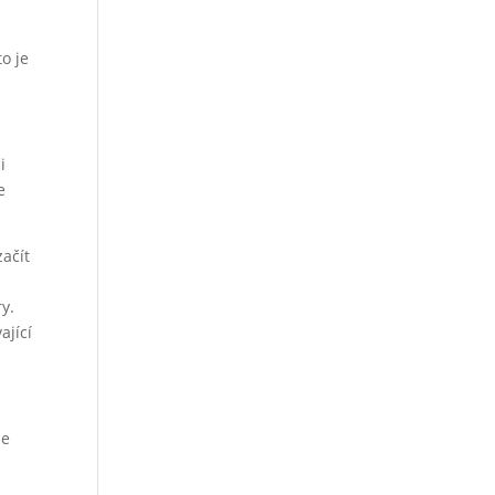
to je
i
e
začít
ry.
ající
je