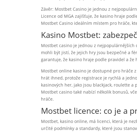
Závěr: Mostbet Casino je jednou z nejpopulárně
Licence od MGA zajišťuje, že kasino hraje podle 
Mostbet Casino ideálním místem pro hráče, kteř
Kasino Mostbet: zabezpeč
Mostbet casino je jednou z nejpopulárnějších o
mohli být jistí, že jejich hry jsou bezpečné a fé
garantuje, že kasino hraje podle pravidel a že h
Mostbet online kasino je dostupné pro hráče z 
hrát ihned, protože registrace je rychlá a jedn
kasinových her, jako jsou blackjack, roulette a 
Mostbet casino také nabízí několik bonusů, vč
hráče.
Mostbet licence: co je a pr
Mostbet, kasino online, má licenci, která je ne
určité podmínky a standardy, které jsou stan