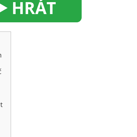
▶️ HRÁT
n
č
t