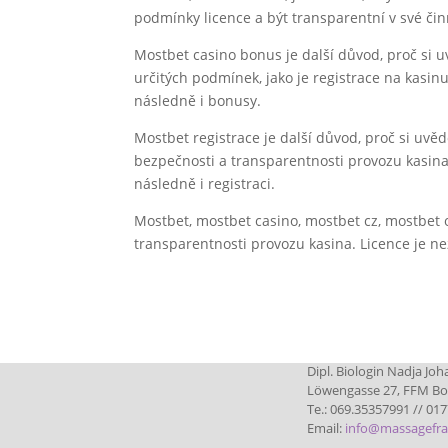
podmínky licence a být transparentní v své čin
Mostbet casino bonus je další důvod, proč si u
určitých podmínek, jako je registrace na kasin
následně i bonusy.
Mostbet registrace je další důvod, proč si uvědo
bezpečnosti a transparentnosti provozu kasina
následně i registraci.
Mostbet, mostbet casino, mostbet cz, mostbet o
transparentnosti provozu kasina. Licence je n
Dipl. Biologin Nadja Jo
Löwengasse 27, FFM B
Te.: 069.35357991 // 01
Email:
info@massagefra