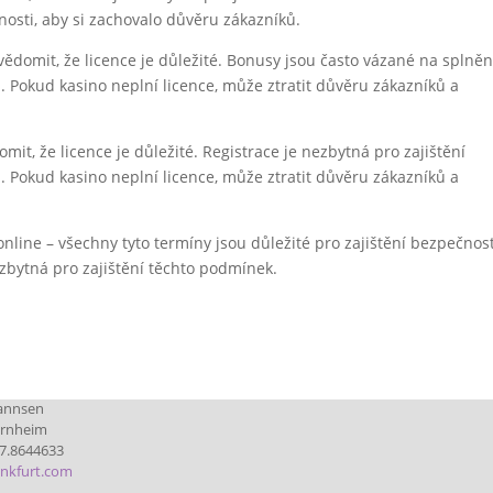
nosti, aby si zachovalo důvěru zákazníků.
vědomit, že licence je důležité. Bonusy jsou často vázané na splněn
u. Pokud kasino neplní licence, může ztratit důvěru zákazníků a
mit, že licence je důležité. Registrace je nezbytná pro zajištění
. Pokud kasino neplní licence, může ztratit důvěru zákazníků a
nline – všechny tyto termíny jsou důležité pro zajištění bezpečnost
ezbytná pro zajištění těchto podmínek.
hannsen
ornheim
77.8644633
nkfurt.com