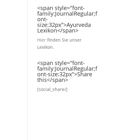
<span style="font-
family:JournalRegular;f
ont-
size:32px">Ayurveda
Lexikon</span>
Hier
finden Sie unser
Lexikon.
<span style="font-
family:JournalRegular;f
ont-size:32px">Share
this</span>
[social_share/]